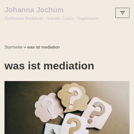
Johanna Jochum
Zum
Zertifizierte Mediatorin · Somatic Coach · Yogalehrerin
Inhalt
springen
Startseite
»
was ist mediation
was ist mediation