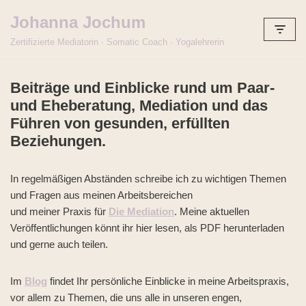
Johanna Jochum
Zum
Zertifizierte Mediatorin · Somatic Coach · Yogalehrerin
Inhalt
springen
Beiträge und Einblicke rund um Paar-
und Eheberatung, Mediation und das
Führen von gesunden, erfüllten
Beziehungen.
In regelmäßigen Abständen schreibe ich zu wichtigen Themen
und Fragen aus meinen Arbeitsbereichen
und meiner Praxis für
Die Mediation
. Meine aktuellen
Veröffentlichungen könnt ihr hier lesen, als PDF herunterladen
und gerne auch teilen.
Im
Blog
findet Ihr persönliche Einblicke in meine Arbeitspraxis,
vor allem zu Themen, die uns alle in unseren engen,