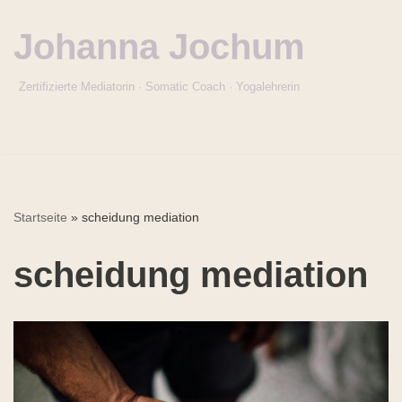
Johanna Jochum
Zum
Inhalt
Zertifizierte Mediatorin · Somatic Coach · Yogalehrerin
springen
Startseite
»
scheidung mediation
scheidung mediation