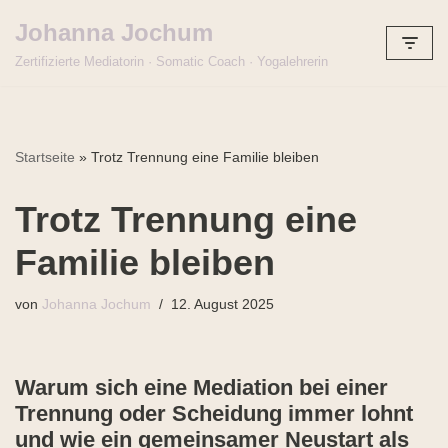
Johanna Jochum
Zum
Zertifizierte Mediatorin · Somatic Coach · Yogalehrerin
Inhalt
springen
Startseite
»
Trotz Trennung eine Familie bleiben
Trotz Trennung eine
Familie bleiben
von
Johanna Jochum
12. August 2025
Warum sich eine Mediation bei einer
Trennung oder Scheidung immer lohnt
und
wie ein gemeinsamer Neustart als