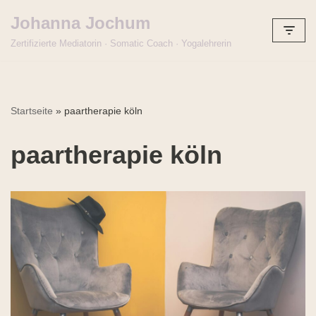
Johanna Jochum
Zum
Zertifizierte Mediatorin · Somatic Coach · Yogalehrerin
Inhalt
springen
Startseite
»
paartherapie köln
paartherapie köln