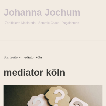
Johanna Jochum
Zum
Inhalt
Zertifizierte Mediatorin · Somatic Coach · Yogalehrerin
springen
Startseite
»
mediator köln
mediator köln