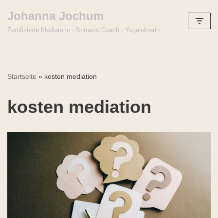
Johanna Jochum
Zum
Zertifizierte Mediatorin · Somatic Coach · Yogalehrerin
Inhalt
springen
Startseite
»
kosten mediation
kosten mediation