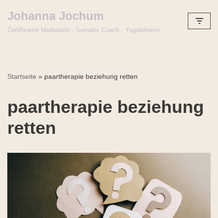
Johanna Jochum
Zum
Zertifizierte Mediatorin · Somatic Coach · Yogalehrerin
Inhalt
springen
Startseite
»
paartherapie beziehung retten
paartherapie beziehung
retten