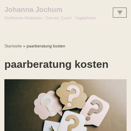
Johanna Jochum
Zum
Zertifizierte Mediatorin · Somatic Coach · Yogalehrerin
Inhalt
springen
Startseite
»
paarberatung kosten
paarberatung kosten