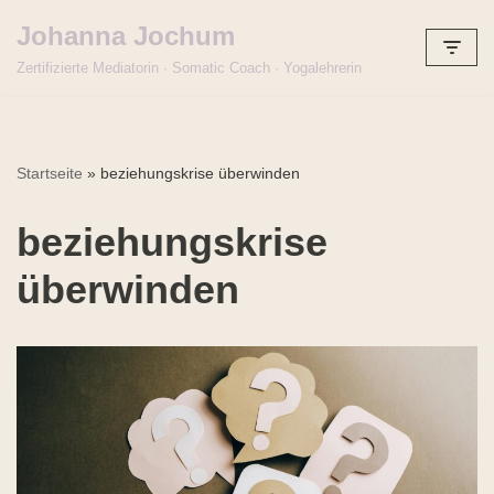
Johanna Jochum
Zum
Zertifizierte Mediatorin · Somatic Coach · Yogalehrerin
Inhalt
springen
Startseite
»
beziehungskrise überwinden
beziehungskrise
überwinden