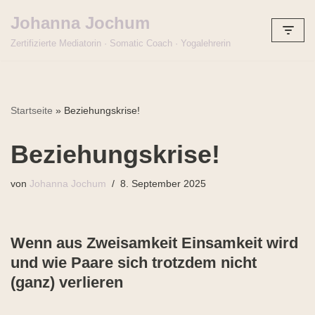
Johanna Jochum
Zum
Zertifizierte Mediatorin · Somatic Coach · Yogalehrerin
Inhalt
springen
Startseite
»
Beziehungskrise!
Beziehungskrise!
von
Johanna Jochum
8. September 2025
Wenn aus Zweisamkeit Einsamkeit wird
und wie Paare sich trotzdem nicht
(ganz) verlieren